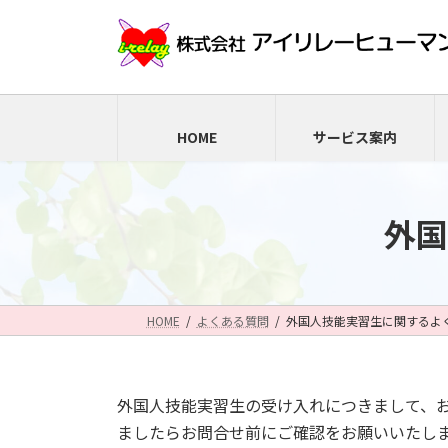
コ
ナ
ン
ビ
テ
ゲ
ン
ー
ツ
シ
へ
ョ
HOME
サービス案内
ス
ン
キ
に
ッ
移
外国
プ
動
HOME
よくある質問
外国人技能実習生に関するよ
外国人技能実習生の受け入れにつきまして、お
ましたらお問合せ前にご確認をお願いいたし